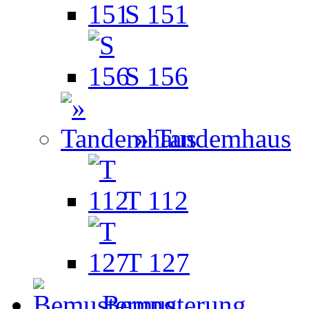
S 151
S 156
» Tandemhaus
T 112
T 127
Bemusterung