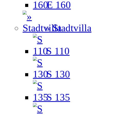
E 160
» Stadtvilla
S 110
S 130
S 135